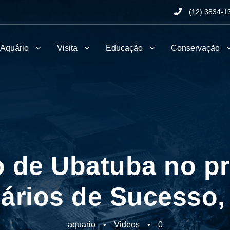
(12) 3834-1
 Aquário
Visita
Educação
Conservação
o de Ubatuba no p
ários de Sucesso,
aquario
•
Videos
•
0