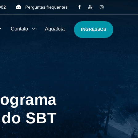
382
Perguntas frequentes
Contato
Aqualoja
INGRESSOS
rograma
 do SBT