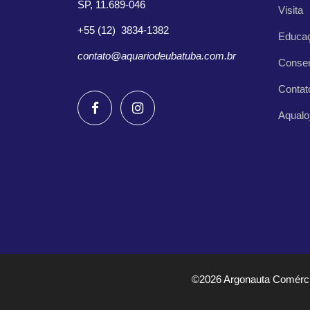
SP, 11.689-046
Visita
+55 (12) 3834-1382
Educa
contato@aquariodeubatuba.com.br
Conse
Contat
Aqualo
©2026 Argonauta Comércio