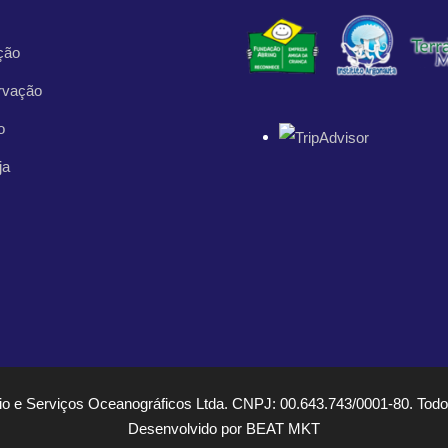
ção
rvação
o
ja
 e Serviços Oceanográficos Ltda. CNPJ: 00.643.743/0001-80. Todos
Desenvolvido por BEAT MKT