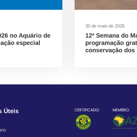
30 de maio de 2026
026 no Aquário de
12ª Semana do M
ação especial
programação gra
conservação dos
s Úteis
rio