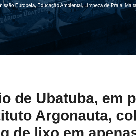
issão Europeia
,
Educação Ambiental
,
Limpeza de Praia
,
Malt
o de Ubatuba, em p
ituto Argonauta, co
kg de lixo em apena