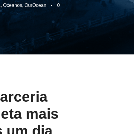
a
,
Oceanos
,
OurOcean
•
0
arceria
leta mais
s um dia