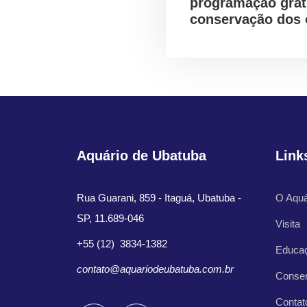
programação grat
conservação dos
Aquário de Ubatuba
Link
Rua Guarani, 859 - Itaguá, Ubatuba -
O Aquá
SP, 11.689-046
Visita
+55 (12) 3834-1382
Educa
contato@aquariodeubatuba.com.br
Conse
Contat