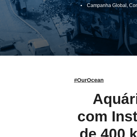
•
Campanha Global
,
Com
#OurOcean
Aquári
com Inst
de 400 