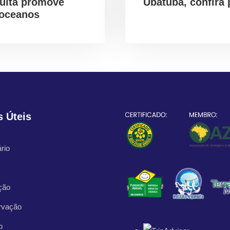
uita promove
Ubatuba, confira
 oceanos
s Úteis
rio
ção
rvação
o