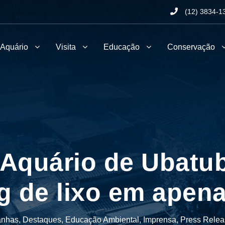
(12) 3834-1
 Aquário
Visita
Educação
Conservação
 Aquário de Ubatub
g de lixo em apen
nhas
,
Destaques
,
Educação Ambiental
,
Imprensa
,
Press Relea