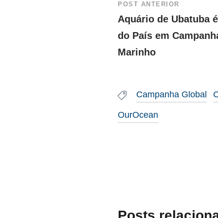
POST ANTERIOR
Aquário de Ubatuba é
do País em Campanha
Marinho
Campanha Global
C
OurOcean
Posts relacion