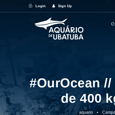
Login
Sign Up
O
#OurOcean //
de 400 k
aquario
•
Campa