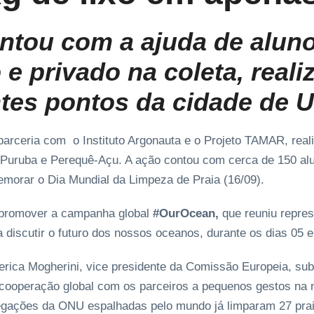
ntou com a ajuda de alun
 e privado na coleta, real
ntes pontos da cidade de 
arceria com o Instituto Argonauta e o Projeto TAMAR, reali
o, Puruba e Perequê-Açu. A ação contou com cerca de 150 al
morar o Dia Mundial da Limpeza de Praia (16/09).
 promover a campanha global
#OurOcean,
que reuniu repre
 discutir o futuro dos nossos oceanos, durante os dias 05 e
erica Mogherini, vice presidente da Comissão Europeia, sub
cooperação global com os parceiros a pequenos gestos na n
legações da ONU espalhadas pelo mundo já limparam 27 pra