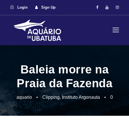
Login
Sign Up
Baleia morre na
Praia da Fazenda
aquario
•
Clipping
,
Instituto Argonauta
•
0