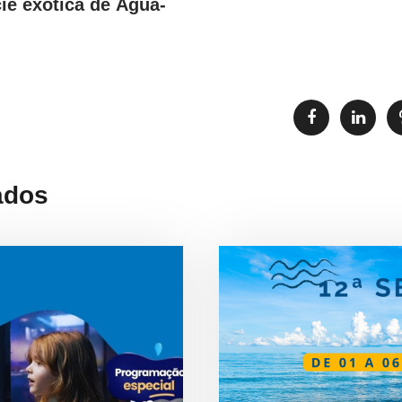
ie exótica de Água-
ados