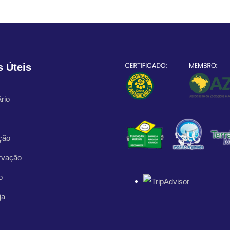
s Úteis
rio
ção
rvação
o
ja