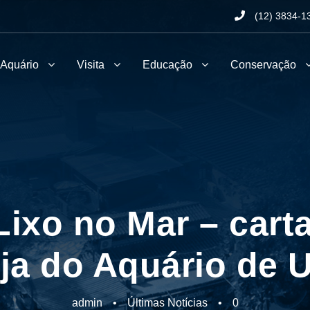
(12) 3834-1
 Aquário
Visita
Educação
Conservação
ixo no Mar – cart
ja do Aquário de 
admin
•
Últimas Notícias
•
0