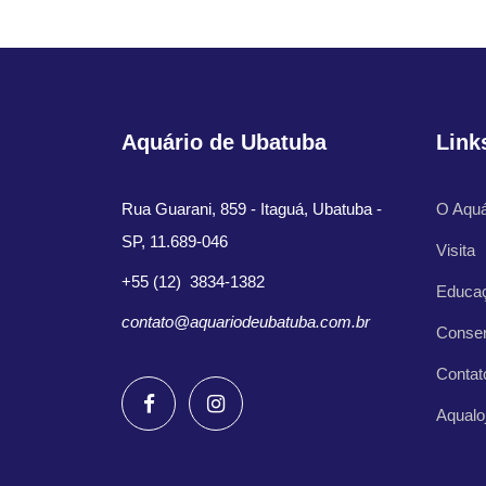
Aquário de Ubatuba
Link
Rua Guarani, 859 - Itaguá, Ubatuba -
O Aquá
SP, 11.689-046
Visita
+55 (12) 3834-1382
Educa
contato@aquariodeubatuba.com.br
Conse
Contat
Aqualo